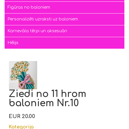
Figūras no baloniem
Personalizēti uzraksti uz baloniem
Karnevāla tērpi un aksesuāri
Hēlijs
Ziedi no 11 hrom
baloniem Nr.10
EUR 20.00
Kategorija