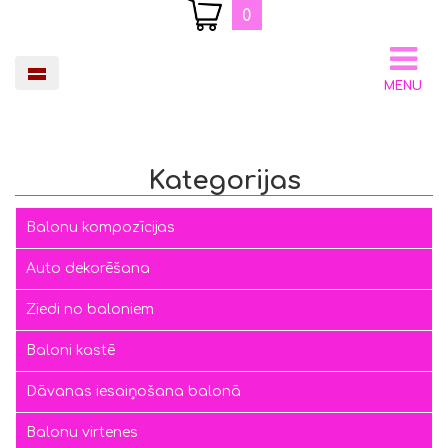
0
MENU
Kategorijas
Balonu kompozīcijas
Auto dekorēšana
Ziedi no baloniem
Baloni kastē
Dāvanas iesaiņošana balonā
Balonu virtenes