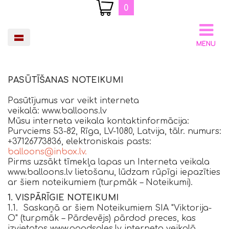
0
MENU
PASŪTĪŠANAS NOTEIKUMI
Pasūtījumus var veikt interneta
veikalā: www.balloons.lv
Mūsu interneta veikala kontaktinformācija:
Purvciems 53-82, Rīga, LV-1080, Latvija, tālr. numurs:
+37126773836, elektroniskais pasts:
balloons@inbox.lv
.
Pirms uzsākt tīmekļa lapas un Interneta veikala
www.balloons.lv lietošanu, lūdzam rūpīgi iepazīties
ar šiem noteikumiem (turpmāk – Noteikumi).
1. VISPĀRĪGIE NOTEIKUMI
1.1. Saskaņā ar šiem Noteikumiem SIA "Viktorija-
O" (turpmāk – Pārdevējs) pārdod preces, kas
izvietotas www.goodsales.lv interneta veikalā