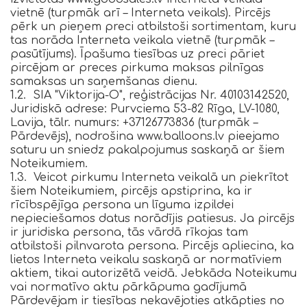
vietnē (turpmāk arī – Interneta veikals). Pircējs
pērk un pieņem preci atbilstoši sortimentam, kuru
tas norāda Interneta veikala vietnē (turpmāk –
pasūtījums). Īpašuma tiesības uz preci pāriet
pircējam ar preces pirkuma maksas pilnīgas
samaksas un saņemšanas dienu.
1.2. SIA "Viktorija-O", reģistrācijas Nr. 40103142520,
Juridiskā adrese: Purvciema 53-82 Rīga, LV-1080,
Lavija, tālr. numurs: +37126773836 (turpmāk –
Pārdevējs), nodrošina www.balloons.lv pieejamo
saturu un sniedz pakalpojumus saskaņā ar šiem
Noteikumiem.
1.3. Veicot pirkumu Interneta veikalā un piekrītot
šiem Noteikumiem, pircējs apstiprina, ka ir
rīcībspējīga persona un līguma izpildei
nepieciešamos datus norādījis patiesus. Ja pircējs
ir juridiska persona, tās vārdā rīkojas tam
atbilstoši pilnvarota persona. Pircējs apliecina, ka
lietos Interneta veikalu saskaņā ar normatīviem
aktiem, tikai autorizētā veidā. Jebkāda Noteikumu
vai normatīvo aktu pārkāpuma gadījumā
Pārdevējam ir tiesības nekavējoties atkāpties no