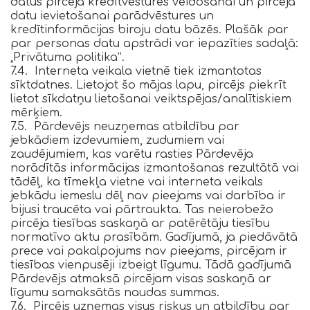
datus pircēja kredītvēstures veidošanai un pircēja
datu ievietošanai parādvēstures un
kredītinformācijas biroju datu bāzēs. Plašāk par
par personas datu apstrādi var iepazīties sadaļā:
„Privātuma politika”.
7.4. Interneta veikala vietnē tiek izmantotas
sīktdatnes. Lietojot šo mājas lapu, pircējs piekrīt
lietot sīkdatņu lietošanai veiktspējas/analītiskiem
mērķiem.
7.5. Pārdevējs neuzņemas atbildību par
jebkādiem izdevumiem, zudumiem vai
zaudējumiem, kas varētu rasties Pārdevēja
norādītās informācijas izmantošanas rezultātā vai
tādēļ, ka tīmekļa vietne vai interneta veikals
jebkādu iemeslu dēļ nav pieejams vai darbība ir
bijusi traucēta vai pārtraukta. Tas neierobežo
pircēja tiesības saskaņā ar patērētāju tiesību
normatīvo aktu prasībām. Gadījumā, ja piedāvātā
prece vai pakalpojums nav pieejams, pircējam ir
tiesības vienpusēji izbeigt līgumu. Tādā gadījumā
Pārdevējs atmaksā pircējam visas saskaņā ar
līgumu samaksātās naudas summas.
7.6. Pircējs uzņemas visus riskus un atbildību par