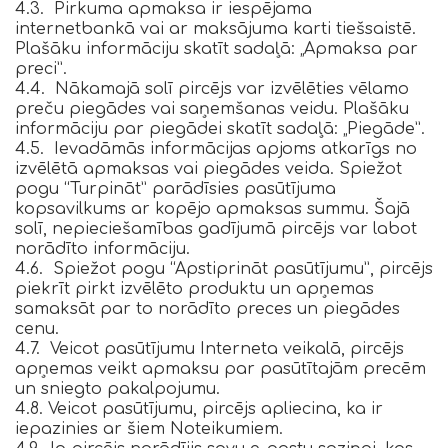
4.3. Pirkuma apmaksa ir iespējama
internetbankā vai ar maksājuma karti tiešsaistē.
Plašāku informāciju skatīt sadaļā: „Apmaksa par
preci”.
4.4. Nākamajā solī pircējs var izvēlēties vēlamo
preču piegādes vai saņemšanas veidu. Plašāku
informāciju par piegādei skatīt sadaļā: „Piegāde”.
4.5. Ievadāmās informācijas apjoms atkarīgs no
izvēlētā apmaksas vai piegādes veida. Spiežot
pogu “Turpināt” parādīsies pasūtījuma
kopsavilkums ar kopējo apmaksas summu. Šajā
solī, nepieciešamības gadījumā pircējs var labot
norādīto informāciju.
4.6. Spiežot pogu “Apstiprināt pasūtījumu”, pircējs
piekrīt pirkt izvēlēto produktu un apņemas
samaksāt par to norādīto preces un piegādes
cenu.
4.7. Veicot pasūtījumu Interneta veikalā, pircējs
apņemas veikt apmaksu par pasūtītajām precēm
un sniegto pakalpojumu.
4.8. Veicot pasūtījumu, pircējs apliecina, ka ir
iepazinies ar šiem Noteikumiem.