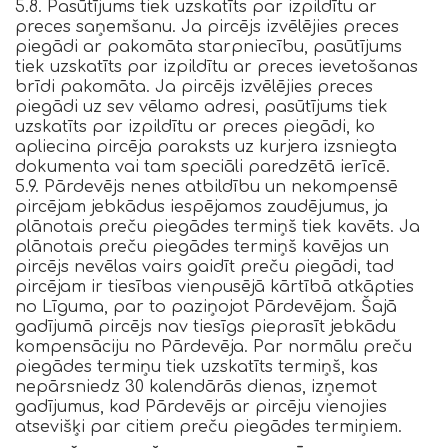
5.8. Pasūtījums tiek uzskatīts par izpildītu ar
preces saņemšanu. Ja pircējs izvēlējies preces
piegādi ar pakomāta starpniecību, pasūtījums
tiek uzskatīts par izpildītu ar preces ievetošanas
brīdi pakomāta. Ja pircējs izvēlējies preces
piegādi uz sev vēlamo adresi, pasūtījums tiek
uzskatīts par izpildītu ar preces piegādi, ko
apliecina pircēja paraksts uz kurjera izsniegta
dokumenta vai tam speciāli paredzētā ierīcē.
5.9. Pārdevējs nenes atbildību un nekompensē
pircējam jebkādus iespējamos zaudējumus, ja
plānotais preču piegādes termiņš tiek kavēts. Ja
plānotais preču piegādes termiņš kavējas un
pircējs nevēlas vairs gaidīt preču piegādi, tad
pircējam ir tiesības vienpusējā kārtībā atkāpties
no Līguma, par to paziņojot Pārdevējam. Šajā
gadījumā pircējs nav tiesīgs pieprasīt jebkādu
kompensāciju no Pārdevēja. Par normālu preču
piegādes termiņu tiek uzskatīts termiņš, kas
nepārsniedz 30 kalendārās dienas, izņemot
gadījumus, kad Pārdevējs ar pircēju vienojies
atsevišķi par citiem preču piegādes termiņiem.