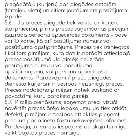
piegādātāju (kurjeru) par piegādes detaļām
(termiņu, vietu) un citiem jautājumiem pasūtījuma
izpildei.
5.6. Ja preces piegāde tiek veikta ar kurjera
starpniecību, pirms preces saņemšanas pircējam
jāuzrāda personu apliecinošs dokuments – pase
vai ID karte, kā arī pasūtījuma numurs vai
pasūtījuma apstiprinājums. Preces tiek izsniegtas
tikai tam pircējam, kura dati ir norādīti attiecīgajā
preces pasūtījumā. Ja pircējs neuzrāda
pasūtījuma numuru vai pasūtījuma
apstiprinājumu, vai personu apliecinošu
dokumentu, Pārdevējam / preču piegādes
dienesta kurjeram ir tiesības neizsniegt preces.
Preces nodošana pircējam notiek saskaņā ar
pavadzīmi, kuru paraksta pircējs.
5.7. Pircēja pienākums, saņemot preci, vizuāli
novērtēt preces ārējo iepakojumu. Ja tiek atklāti
defekti, pircējam ir tiesības attiekties pieņemt
preci un par minēto faktu nekavējoties informēt
Pārdevēju, lai varētu iespējams ātrākajā termiņā
veikt bojātās preces nomaiņu.