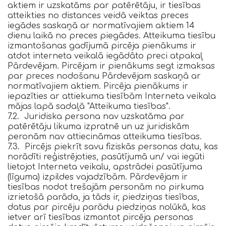
aktiem ir uzskatāms par patērētāju, ir tiesības
atteikties no distances veidā veiktas preces
iegādes saskaņā ar normatīvajiem aktiem 14
dienu laikā no preces piegādes. Atteikuma tiesību
izmantošanas gadījumā pircēja pienākums ir
atdot interneta veikalā iegādāto preci atpakaļ
Pārdevējam. Pircējam ir pienākums segt izmaksas
par preces nodošanu Pārdevējam saskaņā ar
normatīvajiem aktiem. Pircēja pienākums ir
iepazīties ar attiekuma tiesībām Interneta veikala
mājas lapā sadaļā "Atteikuma tiesības".
7.2. Juridiska persona nav uzskatāma par
patērētāju likuma izpratnē un uz juridiskām
peronām nav attiecināmas atteikuma tiesības.
7.3. Pircējs piekrīt savu fiziskās personas datu, kas
norādīti reģistrējoties, pasūtījumā un/ vai iegūti
lietojot Interneta veikalu, apstrādei pasūtījuma
(līguma) izpildes vajadzībām. Pārdevējam ir
tiesības nodot trešajām personām no pirkuma
izrietošā parāda, ja tāds ir, piedziņas tiesības,
datus par pircēju parādu piedziņas nolūkā, kas
ietver arī tiesības izmantot pircēja personas