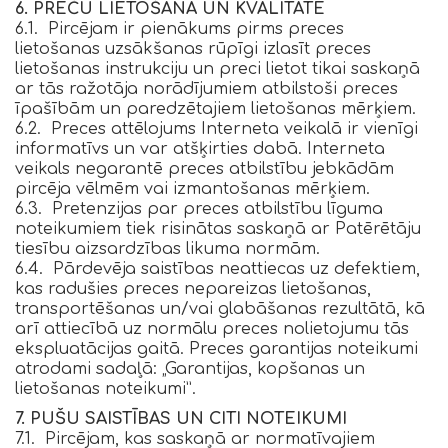
6. PREČU LIETOŠANA UN KVALITĀTE
6.1. Pircējam ir pienākums pirms preces
lietošanas uzsākšanas rūpīgi izlasīt preces
lietošanas instrukciju un preci lietot tikai saskaņā
ar tās ražotāja norādījumiem atbilstoši preces
īpašībām un paredzētajiem lietošanas mērķiem.
6.2. Preces attēlojums Interneta veikalā ir vienīgi
informatīvs un var atšķirties dabā. Interneta
veikals negarantē preces atbilstību jebkādām
pircēja vēlmēm vai izmantošanas mērķiem.
6.3. Pretenzijas par preces atbilstību līguma
noteikumiem tiek risinātas saskaņā ar Patērētāju
tiesību aizsardzības likuma normām.
6.4. Pārdevēja saistības neattiecas uz defektiem,
kas radušies preces nepareizas lietošanas,
transportēšanas un/vai glabāšanas rezultātā, kā
arī attiecībā uz normālu preces nolietojumu tās
ekspluatācijas gaitā. Preces garantijas noteikumi
atrodami sadaļā: „Garantijas, kopšanas un
lietošanas noteikumi”.
7. PUŠU SAISTĪBAS UN CITI NOTEIKUMI
7.1. Pircējam, kas saskaņā ar normatīvajiem