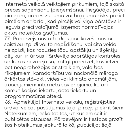
Interneta veikalā veiktajiem pirkumiem, tajā skaitā
preces saņemšanu (pieņemšanu). Piegādājot preci
pircējam, preces zuduma vai bojājuma risks pāriet
pircējam ar brīdi, kad pircējs vai viņa pārstāvis ir
ieguvis preci valdījumā, izņemot normatīvajos
aktos noteiktos gadījumus.
7.7. Pārdevējs nav atbildīgs par kavēšanos ar
saistību izpildi vai to nepildīšanu, vai cita veida
neizpildi, kas radusies tādu apstākļu un šķēršļu
dēļ, kuri ir ārpus Pārdevēja saprātīgas kontroles
un kurus nevarēja saprātīgi paredzēt, kas ietver,
bet neaprobežojas ar streikiem, valdības
rīkojumiem, karadarbību vai nacionālā mēroga
ārkārtas stāvokli, vides vai klimata anomālijām,
traucējumiem interneta savienojumā, kā arī
komunikācijas iekārtu, datoriekārtu un
programmatūras atteici.
7.8. Apmeklējot Interneta veikalu, reģistrējoties
un/vai veicot pasūtījumus tajā, pircējs piekrīt šiem
Noteikumiem, ieskaitot tos, uz kuriem šeit ir
publicētas atsauces. Pārdevējam ir tiesības grozīt
šos Noteikumus jebkurā laikā, publicējot šajā