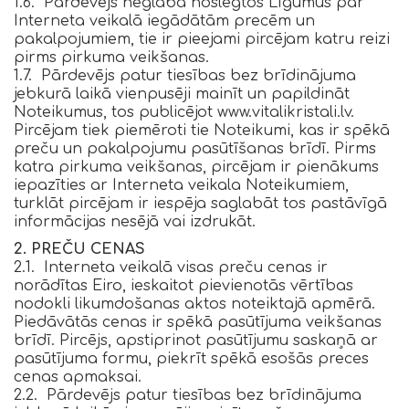
1.6. Pārdevējs neglabā noslēgtos Līgumus par
Interneta veikalā iegādātām precēm un
pakalpojumiem, tie ir pieejami pircējam katru reizi
pirms pirkuma veikšanas.
1.7. Pārdevējs patur tiesības bez brīdinājuma
jebkurā laikā vienpusēji mainīt un papildināt
Noteikumus, tos publicējot www.vitalikristali.lv.
Pircējam tiek piemēroti tie Noteikumi, kas ir spēkā
preču un pakalpojumu pasūtīšanas brīdī. Pirms
katra pirkuma veikšanas, pircējam ir pienākums
iepazīties ar Interneta veikala Noteikumiem,
turklāt pircējam ir iespēja saglabāt tos pastāvīgā
informācijas nesējā vai izdrukāt.
2. PREČU CENAS
2.1. Interneta veikalā visas preču cenas ir
norādītas Eiro, ieskaitot pievienotās vērtības
nodokli likumdošanas aktos noteiktajā apmērā.
Piedāvātās cenas ir spēkā pasūtījuma veikšanas
brīdī. Pircējs, apstiprinot pasūtījumu saskaņā ar
pasūtījuma formu, piekrīt spēkā esošās preces
cenas apmaksai.
2.2. Pārdevējs patur tiesības bez brīdinājuma