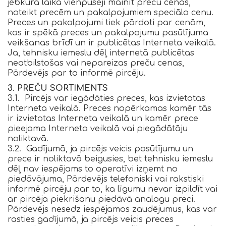
jebkurā laikā vienpusēji mainīt preču cenas,
noteikt precēm un pakalpojumiem speciālo cenu.
Preces un pakalpojumi tiek pārdoti par cenām,
kas ir spēkā preces un pakalpojumu pasūtījuma
veikšanas brīdī un ir publicētas Interneta veikalā.
Ja, tehnisku iemeslu dēļ internetā publicētas
neatbilstošas vai nepareizas preču cenas,
Pārdevējs par to informē pircēju.
3. PREČU SORTIMENTS
3.1. Pircējs var iegādāties preces, kas izvietotas
Interneta veikalā. Preces nopērkamas kamēr tās
ir izvietotas Interneta veikalā un kamēr prece
pieejama Interneta veikalā vai piegādātāju
noliktavā.
3.2. Gadījumā, ja pircējs veicis pasūtījumu un
prece ir noliktavā beigusies, bet tehnisku iemeslu
dēļ nav iespējams to operatīvi izņemt no
piedāvājuma, Pārdevējs telefoniski vai rakstiski
informē pircēju par to, ka līgumu nevar izpildīt vai
ar pircēja piekrišanu piedāvā analogu preci.
Pārdevējs nesedz iespējamos zaudējumus, kas var
rasties gadījumā, ja pircējs veicis preces