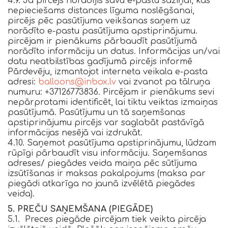
4.9. Ja pircējs norādījis savu e-pastu saziņai, kas
nepieciešams distances līguma noslēgšanai,
pircējs pēc pasūtījuma veikšanas saņem uz
norādīto e-pastu pasūtījuma apstiprinājumu.
pircējam ir pienākums pārbaudīt pasūtījumā
norādīto informāciju un datus. Informācijas un/vai
datu neatbilstības gadījumā pircējs informē
Pārdevēju, izmantojot interneta veikala e-pasta
adresi:
balloons@inbox.lv
vai zvanot pa tālruņa
numuru: +37126773836. Pircējam ir pienākums sevi
nepārprotami identificēt, lai tiktu veiktas izmaiņas
pasūtījumā. Pasūtījumu un tā saņemšanas
apstiprinājumu pircējs var saglabāt pastāvīgā
informācijas nesējā vai izdrukāt.
4.10. Saņemot pasūtījuma apstiprinājumu, lūdzam
rūpīgi pārbaudīt visu informāciju. Saņemšanas
adreses/ piegādes veida maiņa pēc sūtījuma
izsūtīšanas ir maksas pakalpojums (maksa par
piegādi atkarīga no jaunā izvēlētā piegādes
veida).
5. PREČU SAŅEMŠANA (PIEGĀDE)
5.1. Preces piegāde pircējam tiek veikta pircēja