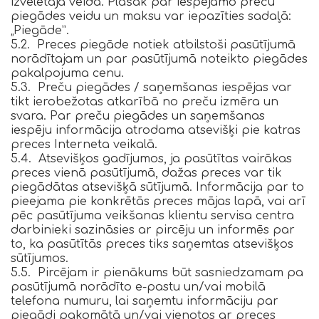
izvēlētajā veidā. Plašāk par iespējamo preču
piegādes veidu un maksu var iepazīties sadaļā:
„Piegāde”.
5.2. Preces piegāde notiek atbilstoši pasūtījumā
norādītajam un par pasūtījumā noteikto piegādes
pakalpojuma cenu.
5.3. Preču piegādes / saņemšanas iespējas var
tikt ierobežotas atkarībā no preču izmēra un
svara. Par preču piegādes un saņemšanas
iespēju informācija atrodama atsevišķi pie katras
preces Interneta veikalā.
5.4. Atsevišķos gadījumos, ja pasūtītas vairākas
preces vienā pasūtījumā, dažas preces var tik
piegādātas atsevišķā sūtījumā. Informācija par to
pieejama pie konkrētās preces mājas lapā, vai arī
pēc pasūtījuma veikšanas klientu servisa centra
darbinieki sazināsies ar pircēju un informēs par
to, ka pasūtītās preces tiks saņemtas atsevišķos
sūtījumos.
5.5. Pircējam ir pienākums būt sasniedzamam pa
pasūtījumā norādīto e-pastu un/vai mobilā
telefona numuru, lai saņemtu informāciju par
piegādi pakomātā un/vai vienotos ar preces