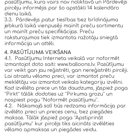
pasūtījumu, kura vairs nav noliktavā un Pārdevējs
pircēju informējis par šo apstākli 14 kalendāro
dienu laikā.
3.3. Pārdevējs patur tiesības bez brīdinājuma
jebkurā laikā vienpusēji mainīt preču sortimentu
un mainīt preču specifikācijas. Preču
raksturojumos tiek izmantota ražotāju sniegtā
informācija un attēli.
4. PASŪTĪJUMA VEIKŠANA
4.1. Pasūtījumu Interneta veikalā var noformēt
izmantojot doto saiti: www.balloons.lv. Pasūtījumu
var veikt gan jau reģistrēti, gan nereģistrēti pircēji.
Lai atrastu vēlamo preci, var izmantot preču
meklētāju vai izmantot veikala kategoriju izvēlni.
Kad izvēlēta prece un tās daudzums, jāspiež poga
“Pirkt” tālāk dodoties uz “Pirkuma grozu” un
nospiest pogu “Noformēt pasūtījumu”.
4.2. Nākamajā solī būs redzama informācija par
izvēlēto preci un preces cenu, bez piegādes
maksas. Tālāk jāspiež poga “Apstiprināt
pasūtījumu” kur pircējs tiks aicināts izvēlēties
vēlamo apmaksas un piegādes veidu.