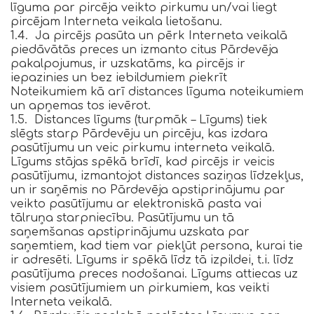
līguma par pircēja veikto pirkumu un/vai liegt
pircējam Interneta veikala lietošanu.
1.4. Ja pircējs pasūta un pērk Interneta veikalā
piedāvātās preces un izmanto citus Pārdevēja
pakalpojumus, ir uzskatāms, ka pircējs ir
iepazinies un bez iebildumiem piekrīt
Noteikumiem kā arī distances līguma noteikumiem
un apņemas tos ievērot.
1.5. Distances līgums (turpmāk – Līgums) tiek
slēgts starp Pārdevēju un pircēju, kas izdara
pasūtījumu un veic pirkumu interneta veikalā.
Līgums stājas spēkā brīdī, kad pircējs ir veicis
pasūtījumu, izmantojot distances saziņas līdzekļus,
un ir saņēmis no Pārdevēja apstiprinājumu par
veikto pasūtījumu ar elektroniskā pasta vai
tālruņa starpniecību. Pasūtījumu un tā
saņemšanas apstiprinājumu uzskata par
saņemtiem, kad tiem var piekļūt persona, kurai tie
ir adresēti. Līgums ir spēkā līdz tā izpildei, t.i. līdz
pasūtījuma preces nodošanai. Līgums attiecas uz
visiem pasūtījumiem un pirkumiem, kas veikti
Interneta veikalā.