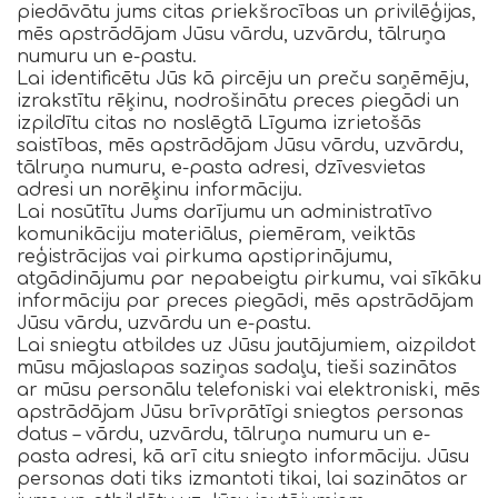
piedāvātu jums citas priekšrocības un privilēģijas,
mēs apstrādājam Jūsu vārdu, uzvārdu, tālruņa
numuru un e-pastu.
Lai identificētu Jūs kā pircēju un preču saņēmēju,
izrakstītu rēķinu, nodrošinātu preces piegādi un
izpildītu citas no noslēgtā Līguma izrietošās
saistības, mēs apstrādājam Jūsu vārdu, uzvārdu,
tālruņa numuru, e-pasta adresi, dzīvesvietas
adresi un norēķinu informāciju.
Lai nosūtītu Jums darījumu un administratīvo
komunikāciju materiālus, piemēram, veiktās
reģistrācijas vai pirkuma apstiprinājumu,
atgādinājumu par nepabeigtu pirkumu, vai sīkāku
informāciju par preces piegādi, mēs apstrādājam
Jūsu vārdu, uzvārdu un e-pastu.
Lai sniegtu atbildes uz Jūsu jautājumiem, aizpildot
mūsu mājaslapas saziņas sadaļu, tieši sazinātos
ar mūsu personālu telefoniski vai elektroniski, mēs
apstrādājam Jūsu brīvprātīgi sniegtos personas
datus – vārdu, uzvārdu, tālruņa numuru un e-
pasta adresi, kā arī citu sniegto informāciju. Jūsu
personas dati tiks izmantoti tikai, lai sazinātos ar