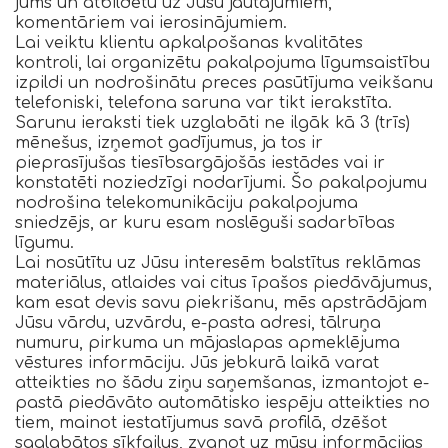
jums un atbildētu uz Jūsu jautājumiem,
komentāriem vai ierosinājumiem.
Lai veiktu klientu apkalpošanas kvalitātes
kontroli, lai organizētu pakalpojuma līgumsaistību
izpildi un nodrošinātu preces pasūtījuma veikšanu
telefoniski, telefona saruna var tikt ierakstīta.
Sarunu ieraksti tiek uzglabāti ne ilgāk kā 3 (trīs)
mēnešus, izņemot gadījumus, ja tos ir
pieprasījušas tiesībsargājošās iestādes vai ir
konstatēti noziedzīgi nodarījumi. Šo pakalpojumu
nodrošina telekomunikāciju pakalpojuma
sniedzējs, ar kuru esam noslēguši sadarbības
līgumu.
Lai nosūtītu uz Jūsu interesēm balstītus reklāmas
materiālus, atlaides vai citus īpašos piedāvājumus,
kam esat devis savu piekrišanu, mēs apstrādājam
Jūsu vārdu, uzvārdu, e-pasta adresi, tālruņa
numuru, pirkuma un mājaslapas apmeklējuma
vēstures informāciju. Jūs jebkurā laikā varat
atteikties no šādu ziņu saņemšanas, izmantojot e-
pastā piedāvāto automātisko iespēju atteikties no
tiem, mainot iestatījumus savā profilā, dzēšot
saglabātos sīkfailus, zvanot uz mūsu informācijas