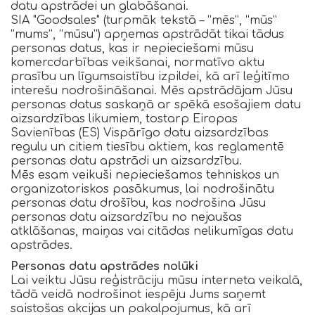
datu apstrādei un glabāšanai.
SIA "Goodsales" (turpmāk tekstā – “mēs”, “mūs”
“mums”, “mūsu”) apņemas apstrādāt tikai tādus
personas datus, kas ir nepieciešami mūsu
komercdarbības veikšanai, normatīvo aktu
prasību un līgumsaistību izpildei, kā arī leģitīmo
interešu nodrošināšanai. Mēs apstrādājam Jūsu
personas datus saskaņā ar spēkā esošajiem datu
aizsardzības likumiem, tostarp Eiropas
Savienības (ES) Vispārīgo datu aizsardzības
regulu un citiem tiesību aktiem, kas reglamentē
personas datu apstrādi un aizsardzību.
Mēs esam veikuši nepieciešamos tehniskos un
organizatoriskos pasākumus, lai nodrošinātu
personas datu drošību, kas nodrošina Jūsu
personas datu aizsardzību no nejaušas
atklāšanas, maiņas vai citādas nelikumīgas datu
apstrādes.
Personas datu apstrādes nolūki
Lai veiktu Jūsu reģistrāciju mūsu interneta veikalā,
tādā veidā nodrošinot iespēju Jums saņemt
saistošas akcijas un pakalpojumus, kā arī